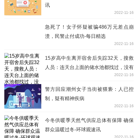
讯
2022-11-16
急死了！女子怀疑被骗486万元差点崩
溃，民警止付成功-每日精选
2022-11-16
15岁高中生离开宿舍后失踪32天，搜救
人员：连天台上面的储水池都找过，没有
2022-11-16
一点踪迹
警方回应潮州女子当街被猥亵：人已控
制，疑有精神疾病
2022-11-16
今冬供暖季天然气供应总体有保障 确保
群众温暖过冬-环球观速讯
2022-11-16