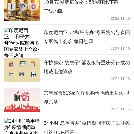
10月70城新房价格：58城环比下跌 一二
三线均降
2022-11-16
印度尼西亚：“和平方舟”号医院船与多国
专家线上会诊-每日热闻
2022-11-16
守护群众“钱袋子” 浦发银行重庆分行成功
堵截电信诈骗
2022-11-16
京津冀鲁813家医疗机构检验结果互认-世
界头条
2022-11-16
24小时“急事特办” 疫情期间重庆户政业务
可这样办-精选