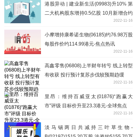
港股异动 | 建业新生活(09983)升10% 第
二大机构股东增持0.5亿股 10月新增合约
2022-11-16
面积环比增1.6倍
小摩增持康希诺生物(06185)约76.98万股
每股作价约114.99港元-焦点热讯
2022-11-16
高鑫零售(06808)上半财年转亏 线上转型
有收获 投行预计复苏步伐较预期趋缓
2022-11-16
里昂：维持百威亚太(01876)“跑赢大
市”评级 目标价升至23.3港元-全球焦点
2022-11-16
淡马锡两日共减持三叶草生物-
B(02197)1515.20万股 涉资约5155.70万