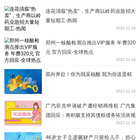
连花清瘟“热卖”，生产商以岭药业急招大
量短期工-热闻
2022-11-16
郑州一核酸检测点推出VIP服务 年费320
元 官方回应-全球热点
2022-11-16
双向奔赴！你为我采核酸 我为你送蛋糕
2022-11-16
广汽菲克申请破产遭经销商维权 广汽集
团回应：将积极支持其债权债务依法依规
2022-11-16
处理-全球热文
46岁女子立遗嘱财产只留给儿子，担心