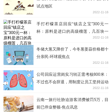
试点地区
2022-11-16
手打柠檬茶店回应“镇店之宝”300元一
杯：原料是进口的高级榴莲，几百块一
2022-11-16
斤-今日热讯
冬储大葱又降价了，今冬葱姜蒜价格都十
分亲民-环球观焦点
2022-11-16
公司回应运营岗实习转正需考核800米：
不过也不会辞退，用制度让员工坚持运动
2022-11-16
云南一旅行社胁迫游客消费被罚5万，目
前已停业整顿-焦点讯息