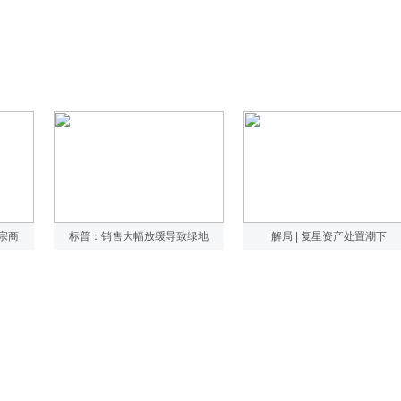
2宗商
标普：销售大幅放缓导致绿地
解局 | 复星资产处置潮下