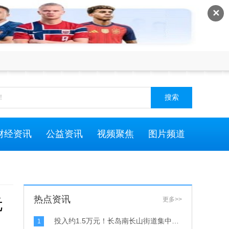
✕
搜索
财经资讯
公益资讯
视频聚焦
图片频道
热点资讯
元
更多>>
投入约1.5万元！长岛南长山街道集中增设消防通道标线-焦点快看
1