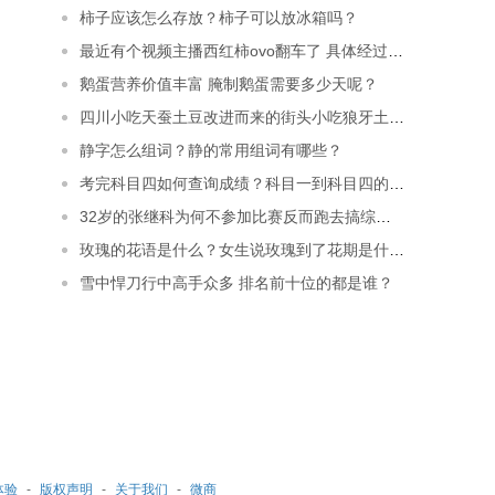
柿子应该怎么存放？柿子可以放冰箱吗？
最近有个视频主播西红柿ovo翻车了 具体经过是什么呢？
鹅蛋营养价值丰富 腌制鹅蛋需要多少天呢？
四川小吃天蚕土豆改进而来的街头小吃狼牙土豆怎么做？
静字怎么组词？静的常用组词有哪些？
考完科目四如何查询成绩？科目一到科目四的全部成绩在那查？
32岁的张继科为何不参加比赛反而跑去搞综艺了？
玫瑰的花语是什么？女生说玫瑰到了花期是什么意思？
雪中悍刀行中高手众多 排名前十位的都是谁？
体验
-
版权声明
-
关于我们
-
微商