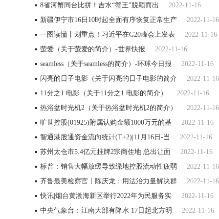
8省河蟹同台比拼！吉水“蟹王”脱颖而出
2022-11-16
新疆伊宁市16日10时起全面有序恢复正常生产
2022-11-16
一图读懂丨划重点！习近平在G20峰会上发表
2022-11-16
萤爱（关于萤爱的简介）-世界快报
2022-11-16
seamless（关于seamless的简介）-环球今日报
2022-11-16
闪亮的日子电影（关于闪亮的日子电影的简介
2022-11-16
11分之1 电影（关于11分之1 电影的简介）
2022-11-16
热浴盆时光机2（关于热浴盆时光机2的简介）
2022-11-16
旷世控股(01925)附属认购金额1000万元的基
2022-11-16
智通港股通资金流向统计(T+2)|11月16日-当
2022-11-16
苏州太仓市5.4亿元挂牌2宗商住地 总出让面
2022-11-16
标普：销售大幅放缓导致绿地控股流动性疲弱
2022-11-16
齐鲁最美检察官丨陈庆龙：用法治力量解决群
2022-11-16
快讯|烟台黄渤海新区举行2022年为民服务实
2022-11-16
中央气象台：江南大部有降水 17日起北方明
2022-11-16