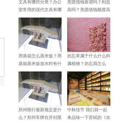
文具有哪些分类？办公
美团借钱靠谱吗？利息
室常用的现代文具有哪
高吗？美团借钱额度高
些？
不高？
用蒸箱怎么蒸米饭？用
勿忘草属于什么什么科
蒸箱蒸米饭放水时有什
属植物？勿忘我怎么
么技巧？
养？
郑州限行最新规定是什
中秋佳节 我们就一起
么？郑州车牌在开封限
来品味一下苏轼的《水
行吗？
调歌头》