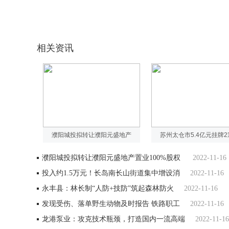
相关资讯
濮阳城投拟转让濮阳元盛地产
苏州太仓市5.4亿元挂牌
濮阳城投拟转让濮阳元盛地产置业100%股权
2022-11-16
投入约1.5万元！长岛南长山街道集中增设消
2022-11-16
永丰县：林长制“人防+技防”筑起森林防火
2022-11-16
发现受伤、落单野生动物及时报告 铁路职工
2022-11-16
龙港泵业：攻克技术瓶颈，打造国内一流高端
2022-11-16