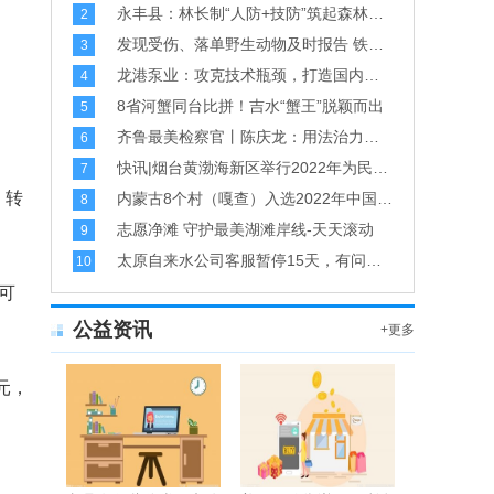
永丰县：林长制“人防+技防”筑起森林防火墙-当前动态
2
发现受伤、落单野生动物及时报告 铁路职工救助受伤白鹭获称赞-天天精选
3
龙港泵业：攻克技术瓶颈，打造国内一流高端泵业品牌
4
8省河蟹同台比拼！吉水“蟹王”脱颖而出
5
齐鲁最美检察官丨陈庆龙：用法治力量解决群众烦心事-每日观点
6
快讯|烟台黄渤海新区举行2022年为民服务实事专题新闻发布会（第二场）-观焦点
7
，转
内蒙古8个村（嘎查）入选2022年中国美丽休闲乡村-全球热议
8
志愿净滩 守护最美湖滩岸线-天天滚动
9
太原自来水公司客服暂停15天，有问题可拨打0351-3089573、3084458、3030191
10
可
公益资讯
+更多
万元，