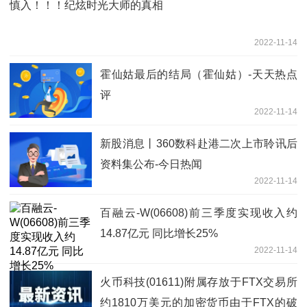
慎入！！！纪炫时光大师的真相
2022-11-14
霍仙姑最后的结局（霍仙姑）-天天热点
评
2022-11-14
新股消息丨360数科赴港二次上市聆讯后
资料集公布-今日热闻
2022-11-14
百融云-W(06608)前三季度实现收入约
14.87亿元 同比增长25%
2022-11-14
火币科技(01611)附属存放于FTX交易所
约1810万美元的加密货币由于FTX的破