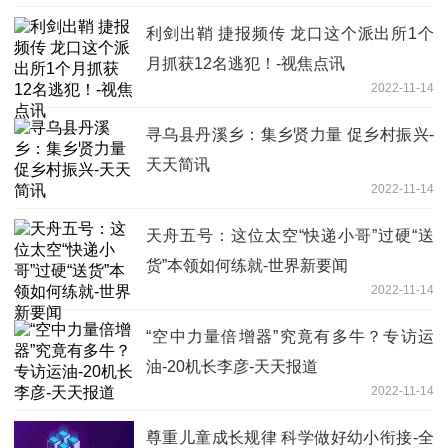
利剑出鞘 捷报频传 龙口这个派出所1个
月抓获12名逃犯！-视焦点讯
2022-11-14
寻乌县丹溪乡：集乡贤力量 促乡村振兴-
天天简讯
2022-11-14
天舟五号：这位太空“快递小哥”过硬“送
货”本领如何练就-世界新要闻
2022-11-14
“空中力量倍增器”究竟有多牛？专访运
油-20机长李彦-天天报道
2022-11-14
尊重儿童成长规律 科学做好幼小衔接-全