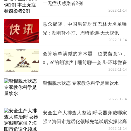
土无症状感染者2例
2022-11-14
悬念揭晓，中国男篮对阵巴林大名单曝
光：胡明轩不打、周琦落选-天天视讯
2022-11-14
会算凑单满减的算术题，也要留意“a，
o，e”的朗读声 | 睡前聊一会儿-环球微资
2022-11-14
讯
警惕脱水状态 专家教你科学足量饮水
2022-11-14
安全生产大排查大整治|呼吸器穿戴哪家
强？海阳市危话化领域先笔试后实操比高
2022-11-14
下-热点在线